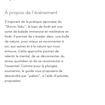
À propos de l'événement
S'inspirant de la pratique japonaise du 
"Shinrin Yoku", le bain de forêt est une 
sorte de balade immersive et méditative en 
forêt. Il permet de s'évader dans  une bulle 
de nature, pour mieux se reconnecter à 
soi, aux autres et à la nature qui nous 
entoure. Cette approche permet de 
ralentir le mental, de se déconnecter du 
stress quotidien et de se reconnecter à 
l'essentiel. Comme pour la plongée 
soumarine, le guide vous proposera de 
descendre par "paliers", à l'aide d'activités 
proposées.
GUIDE 
: Valérie - certifiée à l'ANFT
COUT :
 40 euros (prix standard, 25 euros 
pour les petits budgets) à payer à 
Calendula ASBL BE33 5230 8119 5846 