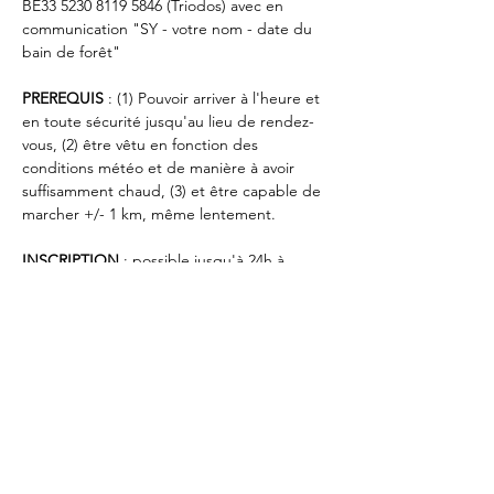
BE33 5230 8119 5846 (Triodos) avec en 
communication "SY - votre nom - date du 
bain de forêt"
PREREQUIS
 : (1) Pouvoir arriver à l'heure et 
en toute sécurité jusqu'au lieu de rendez-
vous, (2) être vêtu en fonction des 
conditions météo et de manière à avoir 
suffisamment chaud, (3) et être capable de 
marcher +/- 1 km, même lentement.
INSCRIPTION
 : possible jusqu'à 24h à 
l'avance et suivant la disponibilité des 
places restantes. L'inscription est limité au 
plus de 18 ans et confirmée après 
payement.
LIEU DE RENDEZ_VOUS
 : au bout de 
l'avenue Xavier Henrard  à Woluwe-Saint-
Pierre, à l'entrée du parc de la Woluwe.
APRES INSCRIPTION
 : les détails pratiques 