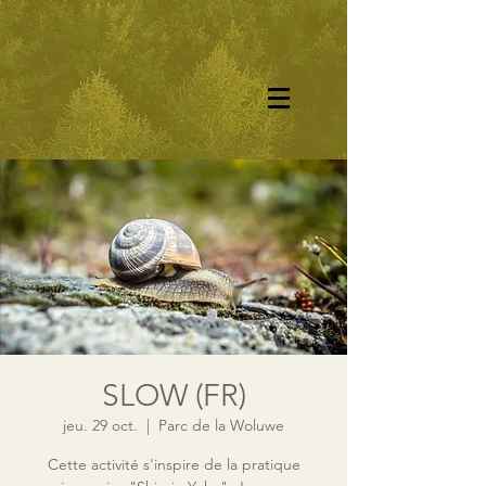
SLOW (FR)
jeu. 29 oct.
  |  
Parc de la Woluwe
Cette activité s'inspire de la pratique